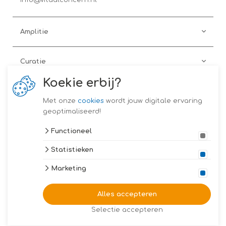
Amplitie
Curatie
Koekie erbij?
Preventie
Met onze
cookies
wordt jouw digitale ervaring
geoptimaliseerd!
Coach on the Road
Functioneel
Statistieken
Vitaal Concern
Marketing
2026 Copyright Vitaal Concern
Algemene voorwaarden
Alles accepteren
Privacy verklaring
Disclaimer
Selectie accepteren