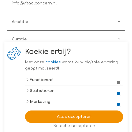
info@vitaalconcern.nl
Amplitie
Curatie
Koekie erbij?
Preventie
Met onze
cookies
wordt jouw digitale ervaring
geoptimaliseerd!
Coach on the Road
Functioneel
Statistieken
Vitaal Concern
Marketing
2026 Copyright Vitaal Concern
Algemene voorwaarden
Alles accepteren
Privacy verklaring
Disclaimer
Selectie accepteren