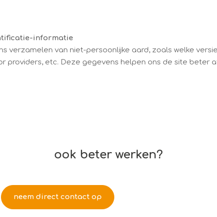
ificatie-informatie
s verzamelen van niet-persoonlijke aard, zoals welke vers
r providers, etc. Deze gegevens helpen ons de site beter
ook beter werken?
stap over naar arboconcern
neem direct contact op
of bel071 - 75 17 61 7