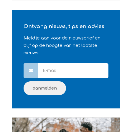
wordt veerkracht genoemd. Veerkrachtige
organisaties kunnen niet alleen beter omgaan
met stress en veranderingen, maar ervaren ook
Ontvang nieuws, tips en advies
minder verzuim. Dit artikel gaat dieper in op het
verband tussen veerkracht en verzuim en biedt
Meld je aan voor de nieuwsbrief en
inzichten en strategieën om de veerkracht
blijf op de hoogte van het laatste
binnen uw organisatie te versterken.
nieuws.
aanmelden