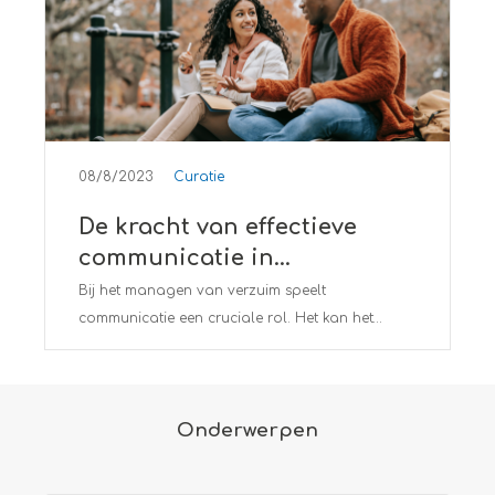
08/8/2023
Curatie
De kracht van effectieve
communicatie in
verzuimbeheer
Bij het managen van verzuim speelt
communicatie een cruciale rol. Het kan het
verschil betekenen tussen succesvol re-integreren
en onnodig langdurig verzuim. Deze blog
belicht hoe effectieve communicatie het
Onderwerpen
verzuimbeheer bevordert en hoe je het in je
eigen organisatie kunt toepassen. Ontdek de
kracht van communicatie in verzuimbeheer,