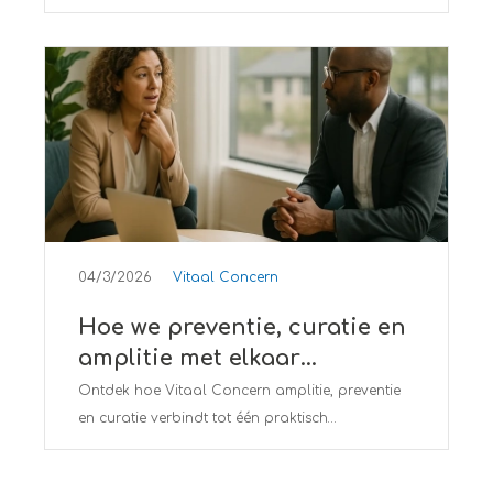
vitaal plan voor werkgeluk en duurzame
inzetbaarheid.
04/3/2026
Vitaal Concern
Hoe we preventie, curatie en
amplitie met elkaar
verbinden
Ontdek hoe Vitaal Concern amplitie, preventie
en curatie verbindt tot één praktisch
vitaliteitsbeleid voor meer werkgeluk en
duurzame inzetbaarheid in jouw organisatie.