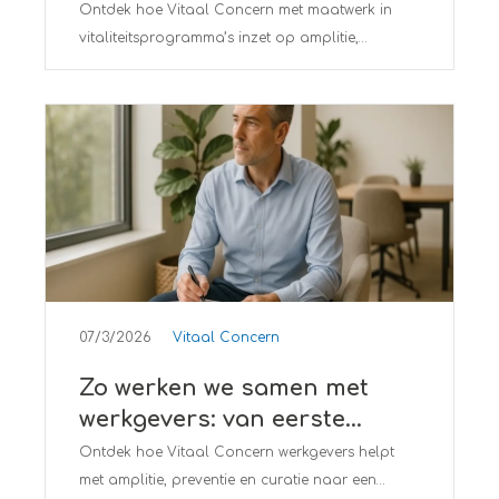
vitaliteitsprogramma’s
Ontdek hoe Vitaal Concern met maatwerk in
vitaliteitsprogramma’s inzet op amplitie,
preventie, curatie en duurzame inzetbaarheid
voor jouw organisatie.
07/3/2026
Vitaal Concern
Zo werken we samen met
werkgevers: van eerste
gesprek tot vitaal plan
Ontdek hoe Vitaal Concern werkgevers helpt
met amplitie, preventie en curatie naar een